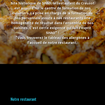
Site historique de SHAO, le restaurant du Creusot
est aujourd’hui le centre de formation de nos
cuisiniers. La prise en charge de la formation de
nos personnels assure à nos restaurants une
homogénéïté de résultat dans l’ensemble de nos
cuisines. C’est cette exigence qui fait l’esprit
SHAO* !
*Vous trouverez le tableau des allergènes à
l’accueil de notre restaurant.
Notre restaurant