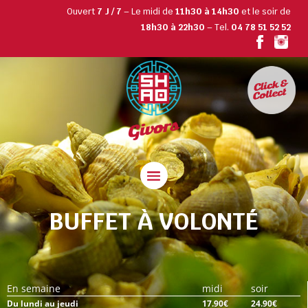
Ouvert
7 J / 7
– Le midi de
11h30 à 14h30
et le soir de
18h30 à 22h30
– Tel.
04 78 51 52 52
BUFFET À VOLONTÉ
En semaine
midi
soir
Du lundi au jeudi
17.90€
24.90€